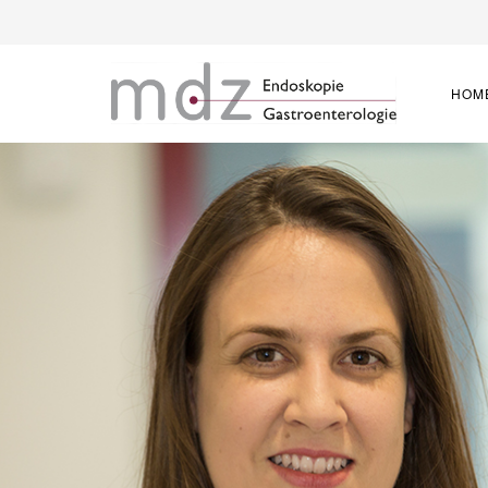
HOM
Andrea Altenburg
Dipl. oec. troph.
Studium der Haushalts- und Ernährungswissenschaften an de
Seit 2002 in der individuellen Ernährungsberatung und in Gru
Seit 2004 mit eigener Praxis selbstständig
Seit 2008 in der Praxis Prof. Krammer tätig