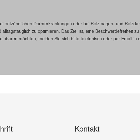
Bei entzündlichen Darmerkrankungen oder bei Reizmagen- und Reizdar
 alltagstauglich zu optimieren. Das Ziel ist, eine Beschwerdefreiheit z
nbaren möchten, melden Sie sich bitte telefonisch oder per Email in de
rift
Kontakt