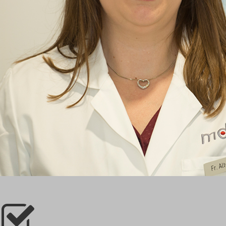
Ausgebildete M.O.B.I.L.I.S. – und Medias-2 – Trainerin
Ernährungsexpertin im Netzwerk des RICHTIG ESSEN INSTI
Zertifizierung gemäß den Leitlinien 2003 der Arbeitsgemeinsc
Anerkannt bei fast allen Krankenkassen. Die Krankenkassen 
ärztlicher Verordnung (Rehabilitation § 43 SGB V)
Praxis für Ernährungsberatung Andrea Altenburg
email:
andrea.altenburg@web.de
- Tel: 06203 957086 - Mobil