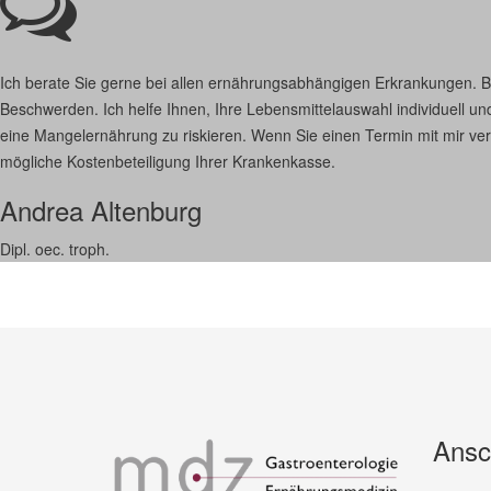
Ich berate Sie gerne bei allen ernährungsabhängigen Erkrankungen. 
Beschwerden. Ich helfe Ihnen, Ihre Lebensmittelauswahl individuell und
eine Mangelernährung zu riskieren. Wenn Sie einen Termin mit mir verei
mögliche Kostenbeteiligung Ihrer Krankenkasse.
Andrea Altenburg
Dipl. oec. troph.
Ansch