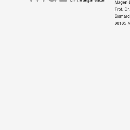
Magen-D
Prof. D
Bismarck
68165 