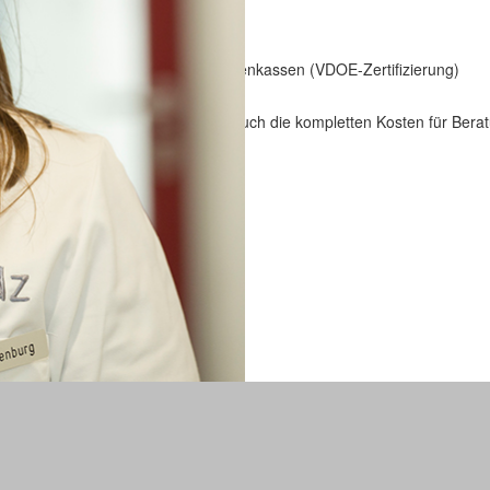
TUT Rosenheim
haft der Spitzenverbände der Krankenkassen (VDOE-Zertifizierung)
übernehmen daher einen Teil oder auch die kompletten Kosten für Ber
: 0179 5995530